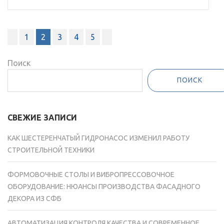
Пагинация
1
2
3
4
5
записей
Поиск
ПОИСК
СВЕЖИЕ ЗАПИСИ
КАК ШЕСТЕРЕНЧАТЫЙ ГИДРОНАСОС ИЗМЕНИЛ РАБОТУ
СТРОИТЕЛЬНОЙ ТЕХНИКИ
ФОРМОВОЧНЫЕ СТОЛЫ И ВИБРОПРЕССОВОЧНОЕ
ОБОРУДОВАНИЕ: НЮАНСЫ ПРОИЗВОДСТВА ФАСАДНОГО
ДЕКОРА ИЗ СФБ
АВТОМАТИЗАЦИЯ КОНТРОЛЯ КАЧЕСТВА И СОВРЕМЕННОЕ