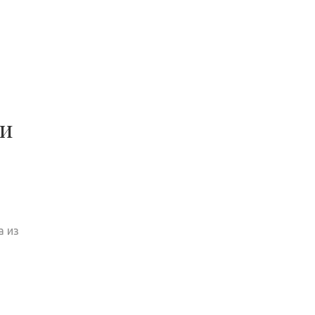
ии
а из