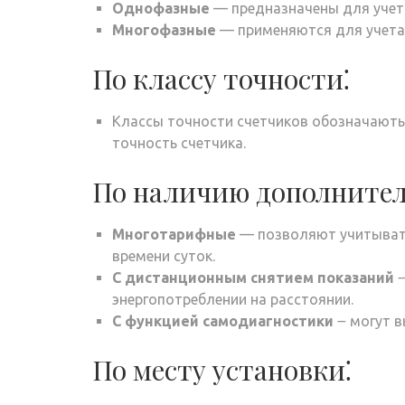
Однофазные
— предназначены для учета
Многофазные
— применяются для учета 
По классу точности⁚
Классы точности счетчиков обозначаютьс
точность счетчика.
По наличию дополните
Многотарифные
— позволяют учитывать
времени суток.
С дистанционным снятием показаний
౼
энергопотреблении на расстоянии.
С функцией самодиагностики
౼ могут в
По месту установки⁚