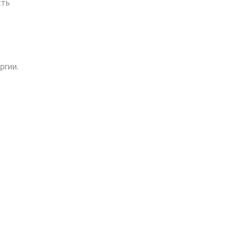
сть
ргии.