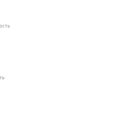
ость
ть
а