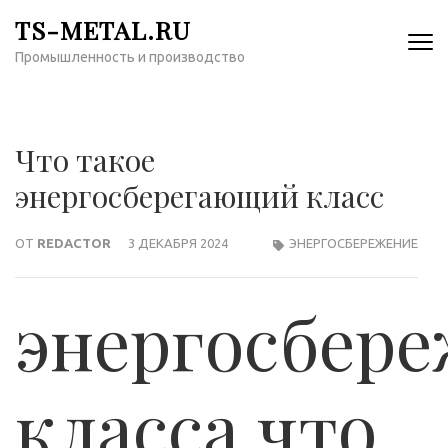
Перейти
TS-METAL.RU
к
Промышленность и производство
содержимому
(нажмите
Enter)
Что такое
энергосберегающий класс
ОТ
REDACTOR
3 ДЕКАБРЯ 2024
ЭНЕРГОСБЕРЕЖЕНИЕ
энергосбер
класса что