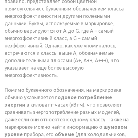
правило‚ представляет собой цветной
прямоугольник с буквенным обозначением класса
энергоэффективности и другими полезными
данными. Буквы‚ используемые в маркировке‚
обычно варьируются от A до G‚ где A – самый
энергоэффективный класс‚ а G – самый
неэффективный. Однако‚ как уже упоминалось‚
встречаются и классы выше A‚ обозначаемые
дополнительными плюсами (A+‚ A++‚ A+++)‚ что
указывает на еще более высокую
энергоэффективность.
Помимо буквенного обозначения‚ на маркировке
обычно указывается
годовое потребление
энергии
в киловатт-часах (кВт·ч)‚ что позволяет
сравнивать энергопотребление разных моделей‚
даже если они относятся к одному классу. Также на
маркировке можно найти информацию о
шумовом
уровне
прибора‚ его
объеме
(для холодильников‚