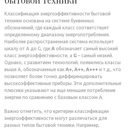
бытовой техники
Классификация энергоэффективности бытовой
техники основана на системе буквенных
обозначений‚ где каждый класс соответствует
определенному диапазону энергопотребления.
Наиболее распространенная система использует
шкалу от A до G‚ где
A
обозначает самый высокий
класс энергоэффективности‚ а
G
– самый низкий.
Однако‚ с развитием технологий‚ появились классы
выше A‚ обозначаемые как
A+‚ A++‚ A+++
и т.д.‚ что
позволяет более точно дифференцировать
высокоэффективные приборы. Эти дополнительные
плюсики указывают на еще меньшее потребление
энергии по сравнению с базовым классом A.
Важно отметить‚ что критерии классификации
энергоэффективности могут различаться для
разных типов бытовой техники. Например‚