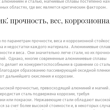
с алюминием и сталью, магниевые сплавы постепенно на
чных областях, где вес является критическим фактором․
к⁚ прочность, вес, коррозионна
 по параметрам прочности, веса и коррозионной стойкос
ва и недостатки каждого материала․ Алюминиевые спла
сти и веса․ Они значительно легче стали, но их прочно
алей․ Однако, многие современные алюминиевые сплавы
о делает их конкурентоспособными в сравнении со стал
благодаря образованию пассивирующей оксидной пленки
от дальнейшего окисления и коррозии․
высокой прочностью, превосходящей алюминий и магний
леродистая сталь подвержена коррозии, требуя
вки или покраски․ Нержавеющие стали обладают высоко
ся за счет более высокой стоимости и, в некоторых случа