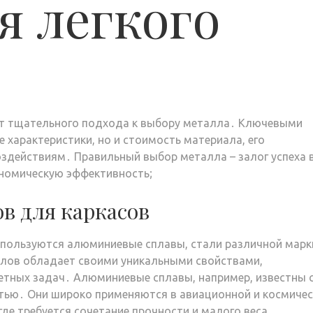
я легкого
ует тщательного подхода к выбору металла․ Ключевыми
характеристики, но и стоимость материала, его
оздействиям․ Правильный выбор металла – залог успеха 
ономическую эффективность;
в для каркасов
используются алюминиевые сплавы, стали различной марк
алов обладает своими уникальными свойствами,
етных задач․ Алюминиевые сплавы, например, известны 
тью․ Они широко применяются в авиационной и космиче
где требуется сочетание прочности и малого веса․