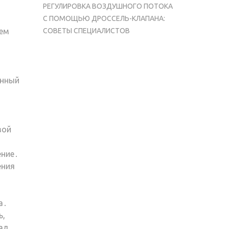
РЕГУЛИРОВКА ВОЗДУШНОГО ПОТОКА
С ПОМОЩЬЮ ДРОССЕЛЬ-КЛАПАНА:
лем
СОВЕТЫ СПЕЦИАЛИСТОВ
енный
вой
ение․
ения
а․
ь,
ал,