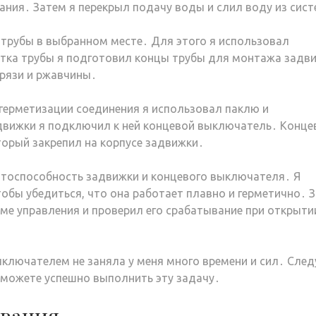
ания․ Затем я перекрыл подачу воды и слил воду из сис
трубы в выбранном месте․ Для этого я использовал
стка трубы я подготовил концы трубы для монтажа задв
 грязи и ржавчины․
 герметизации соединения я использовал паклю и
движки я подключил к ней концевой выключатель․ Конце
торый закрепил на корпусе задвижки․
отоспособность задвижки и концевого выключателя․ Я
тобы убедиться, что она работает плавно и герметично․ 
ме управления и проверил его срабатывание при открыти
ключателем не заняла у меня много времени и сил․ След
сможете успешно выполнить эту задачу․