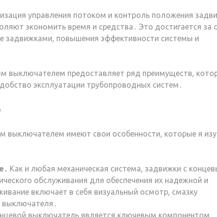
зация управления потоком и контроль положения задв
ляют экономить время и средства․ Это достигается за 
ие задвижками, повышения эффективности системы и
вым выключателем предоставляет ряд преимуществ, кото
удобство эксплуатации трубопроводных систем․
т
м выключателем имеют свои особенности, которые я из
е․
Как и любая механическая система, задвижки с конце
ического обслуживания для обеспечения их надежной и
ивание включает в себя визуальный осмотр, смазку
о выключателя․
нцевой выключатель является ключевым компонентом