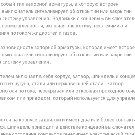
собый тип запорной арматуры, в которую встроен
 выключатель сигнализирует об открытии или закрытии
 в систему управления․ Задвижки с концевым выключате
 промышленности, включая энергетику, нефтехимию и
ния потоком жидкостей и газов․
разновидность запорной арматуры, которая имеет встро
 выключатель сигнализирует об открытии или закрытии
в систему управления․
елем включает в себя корпус, затвор, шпиндель и конце
ся из чугуна, стали или нержавеющей стали․ Затвор
рно оси потока, перекрывая или открывая проходное сеч
овиком или приводом, который используется для управл
тся на корпусе задвижки и имеет два или более контакт
ся, шпиндель приводит в действие концевой выключател
ние состояния контактов генерирует электрический сигн