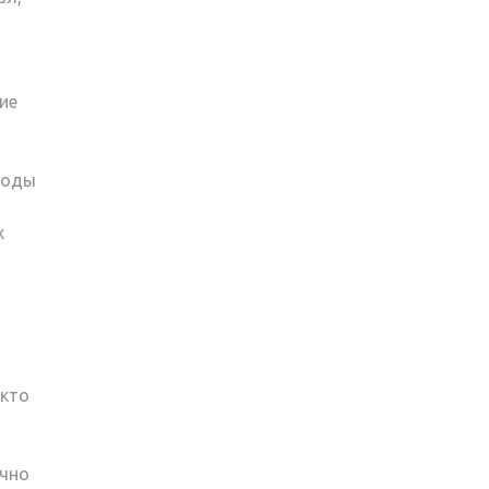
ие
воды
х
 кто
очно