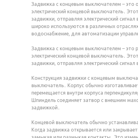
Задвижка с концевым выключателем – это о
электрический концевой выключатель․ Этот
задвижки, отправляя электрический сигнал
широко используются в различных отраслях
водоснабжение, для автоматизации управле
Задвижка с концевым выключателем – это 
электрический концевой выключатель․ Этот
задвижки, отправляя электрический сигнал 
Конструкция задвижки с концевым выключат
выключатель․ Корпус обычно изготавливает
перемещается внутри корпуса перпендикуля
Шпиндель соединяет затвор с внешним мах
задвижкой․
Концевой выключатель обычно устанавливае
Когда задвижка открывается или закрывает
замыкая или размыкая контакты․ Это измене