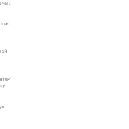
темы․
ижки․
вой
Затем
и и
уя