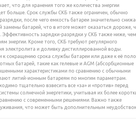
чает, что для хранения того же количества энергии
дет больше. Срок службы СКБ также ограничен, обычно
разрядки, после чего емкость батареи значительно снижа
 замены батарей, что в итоге может оказаться дороже, 
 Эффективность зарядки-разрядки у СКБ также ниже, чем
м энергии. Кроме того, СКБ требуют регулярного
ня электролита и доливку дистиллированной воды.
 к сокращению срока службы батареи или даже к её поло
тных батарей, такие как гелевые и AGM (абсорбционные
чшенными характеристиками по сравнению с обычными
упают литий-ионным батареям по многим параметрам.
ходимо тщательно взвесить все «за» и «против» перед
истемы солнечной энергетики, учитывая их более коротк
сравнению с современными решениями. Важно также
луживания, что может быть дополнительным неудобство