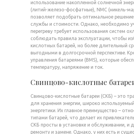
использование накопленной солнечной энерг
(литий-железо-фосфатные), NMC (никель-ма
позволяет подобрать оптимальное решение 
службы и стоимости. Однако, необходимо у
перегреву требует использования систем ох
соблюдать правила эксплуатации, чтобы из
кислотных батарей, но более длительный с
выгодными в долгосрочной перспективе. Кр
управления батареями (BMS), которые обес
температуру, напряжение и ток.
Свинцово-кислотные батаре
Свинцово-кислотные батареи (СКБ) – это т
для хранения энергии, широко используемы
энергетики. Их главное преимущество – отн
типами батарей, что делает их привлекател
СКБ просты в установке и обслуживании, и 
ремонту и замене. Однако, у них есть и сущ