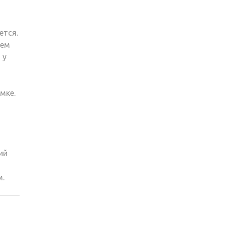
ется.
чем
 у
мке.
ий
м.