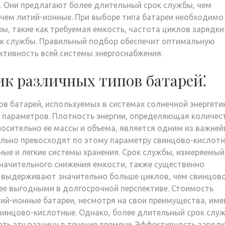
. Они предлагают более длительный срок службы, чем
 чем литий-ионные. При выборе типа батареи необходимо
ы, такие как требуемая емкость, частота циклов зарядки
ок службы. Правильный подбор обеспечит оптимальную
тивность всей системы энергоснабжения.
ик различных типов батарей⁚
в батарей, используемых в системах солнечной энергети
 параметров. Плотность энергии, определяющая количес
носительно ее массы и объема, является одним из важне
ельно превосходят по этому параметру свинцово-кислотн
ые и легкие системы хранения. Срок службы, измеряемый
начительного снижения емкости, также существенно
 выдерживают значительно больше циклов, чем свинцов
лее выгодными в долгосрочной перспективе. Стоимость
й-ионные батареи, несмотря на свои преимущества, им
винцово-кислотные. Однако, более длительный срок слу
ь эту разницу в течение времени. Эффективность зарядк