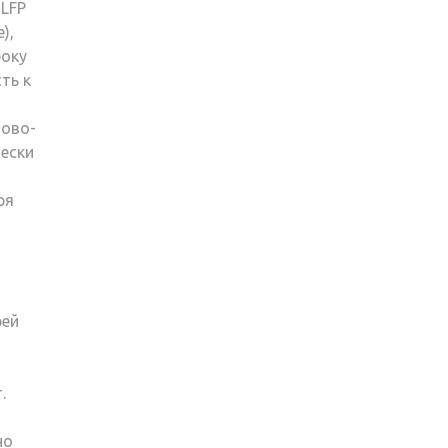
 LFP
),
року
ть к
цово-
ески
ря
рей
.
но