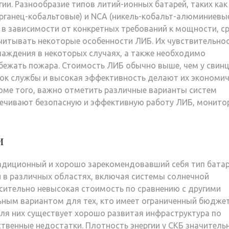
ии. Разнообразие типов литий-ионных батарей, таких как
рганец-кобальтовые) и NCA (никель-кобальт-алюминиевые
в зависимости от конкретных требований к мощности, с
читывать некоторые особенности ЛИБ. Их чувствительнос
лаждения в некоторых случаях, а также необходимо
бежать пожара. Стоимость ЛИБ обычно выше, чем у свин
рок службы и высокая эффективность делают их экономич
оме того, важно отметить различные варианты систем
печивают безопасную и эффективную работу ЛИБ, монито
и
радиционный и хорошо зарекомендовавший себя тип бата
й в различных областях, включая системы солнечной
осительно невысокая стоимость по сравнению с другими
ьным вариантом для тех, кто имеет ограниченный бюджет
для них существует хорошо развитая инфраструктура по
ественные недостатки. Плотность энергии у СКБ значитель