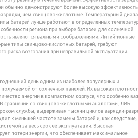
реи обычно демонстрируют более высокую эффективность
 разрядки, чем свинцово-кислотные. Температурный диап
типы батарей лучше работают в определенных температу
особенности региона при выборе батареи для солнечной
чность являются важными соображениями. Литий-ионные
торые типы свинцово-кислотных батарей, требуют
го риска возгорания при неправильной эксплуатации.
егодняшний день одним из наиболее популярных и
, получаемой от солнечных панелей. Их высокая плотност
личество энергии в компактном корпусе, что особенно ва
 В сравнении со свинцово-кислотными аналогами, ЛИБ
роком службы, выдерживая тысячи циклов зарядки-разр
дит к меньшей частоте замены батарей и, как следствие, 
стемой за весь срок её эксплуатации. Высокая
ует потери энергии, что обеспечивает максимальное