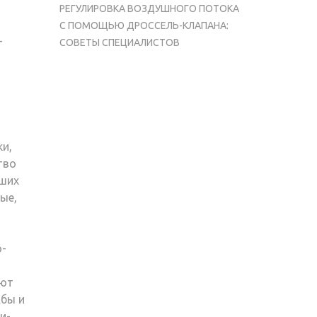
РЕГУЛИРОВКА ВОЗДУШНОГО ПОТОКА
С ПОМОЩЬЮ ДРОССЕЛЬ-КЛАПАНА:
-
СОВЕТЫ СПЕЦИАЛИСТОВ
ки,
тво
йших
ые,
о-
еют
жбы и
и-