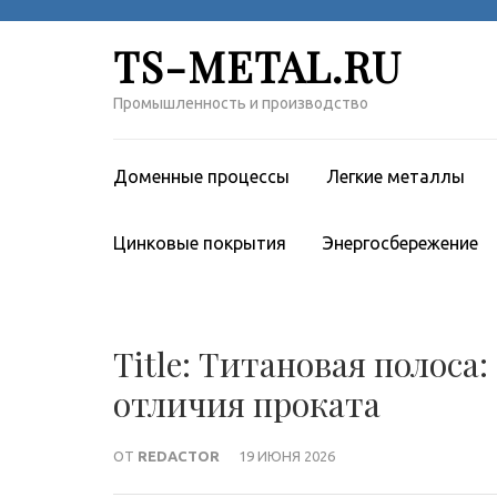
Перейти
к
TS-METAL.RU
содержимому
(нажмите
Промышленность и производство
Enter)
Доменные процессы
Легкие металлы
Цинковые покрытия
Энергосбережение
Title: Титановая полоса
отличия проката
ОТ
REDACTOR
19 ИЮНЯ 2026