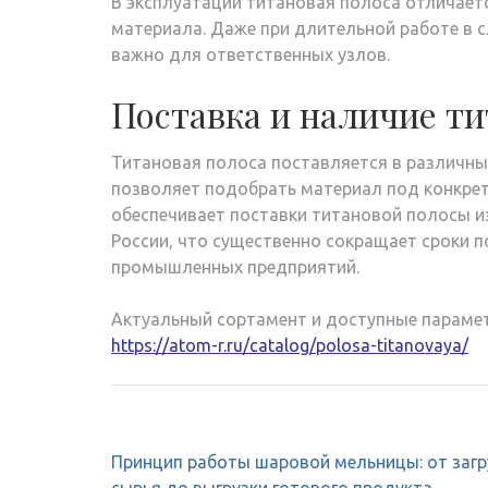
В эксплуатации титановая полоса отличае
материала. Даже при длительной работе в с
важно для ответственных узлов.
Поставка и наличие т
Титановая полоса поставляется в различных
позволяет подобрать материал под конкре
обеспечивает поставки титановой полосы из
России, что существенно сокращает сроки 
промышленных предприятий.
Актуальный сортамент и доступные параме
https://atom-r.ru/catalog/polosa-titanovaya/
Навигация
Принцип работы шаровой мельницы: от загр
по