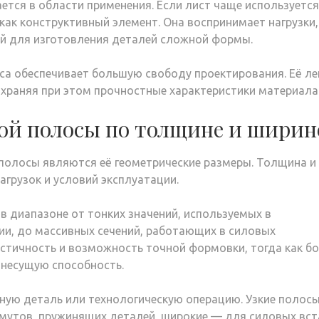
тся в области применения. Если лист чаще используется
как конструктивный элемент. Она воспринимает нагрузки,
вой для изготовления деталей сложной формы.
са обеспечивает большую свободу проектирования. Её ле
сохраняя при этом прочностные характеристики материала
ой полосы по толщине и ширин
полосы являются её геометрические размеры. Толщина и
грузок и условий эксплуатации.
в диапазоне от тонких значений, используемых в
и, до массивных сечений, работающих в силовых
астичность и возможность точной формовки, тогда как б
 несущую способность.
ную деталь или технологическую операцию. Узкие полос
мутов, пружинящих деталей, широкие — для силовых вст