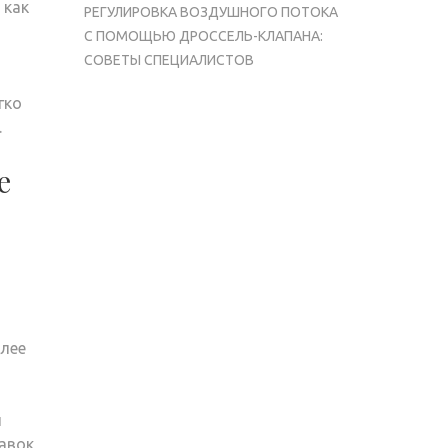
 как
РЕГУЛИРОВКА ВОЗДУШНОГО ПОТОКА
С ПОМОЩЬЮ ДРОССЕЛЬ-КЛАПАНА:
СОВЕТЫ СПЕЦИАЛИСТОВ
гко
.
е
олее
ы
авок,