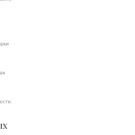
арки
ая
ости.
ых