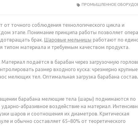
ПРОМЫШЛЕННОЕ ОБОРУДО
т от точного соблюдения технологического цикла и
ждом этапе. Понимание принципа работы позволяет опер
едотвращать брак.
Шаровые мельницы
работают по един
я типом материала и требуемым качеством продукта.
. Материал подаётся в барабан через загрузочную горлов
нтролировать размер входного куска: чрезмерно крупные
ос мелющих тел. Оптимальная загрузка барабана состав
ращении барабана мелющие тела (шары) поднимаются по
я ударно-абразивное воздействие на материал. Интенсив
узки шаров и соотношения их диаметров. Критическая
уле и обычно составляет 65–80% от теоретического