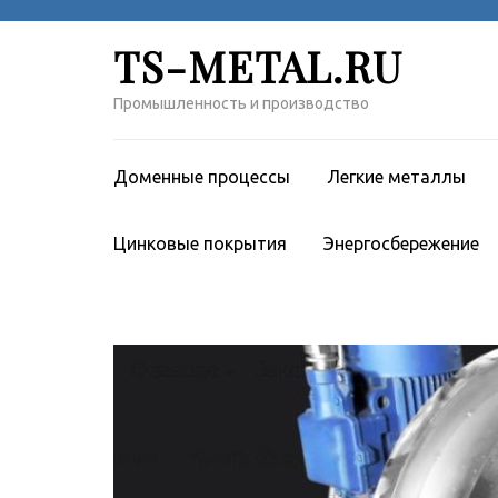
Перейти
к
TS-METAL.RU
содержимому
(нажмите
Промышленность и производство
Enter)
Доменные процессы
Легкие металлы
Цинковые покрытия
Энергосбережение